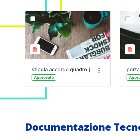
stipula accordo quadro.jpg
porta
Approvato
Appro
Documentazione Tecno