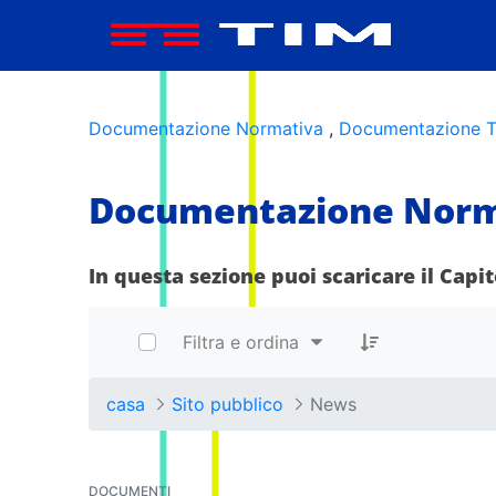
Area Informativa - Accordo Qu
Documentazione Normativa
,
Documentazione T
Documentazione Norm
In questa sezione puoi scaricare il Capi
Filtra e ordina
casa
Sito pubblico
News
DOCUMENTI