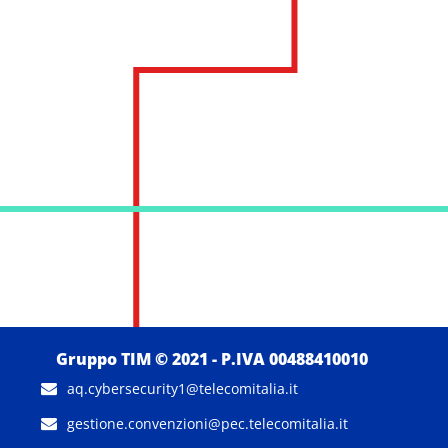
Gruppo TIM © 2021 - P.IVA 00488410010
aq.cybersecurity1@telecomitalia.it
gestione.convenzioni@pec.telecomitalia.it