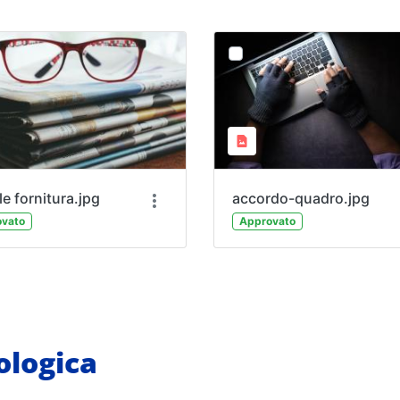
le fornitura.jpg
accordo-quadro.jpg
vato
Approvato
logica