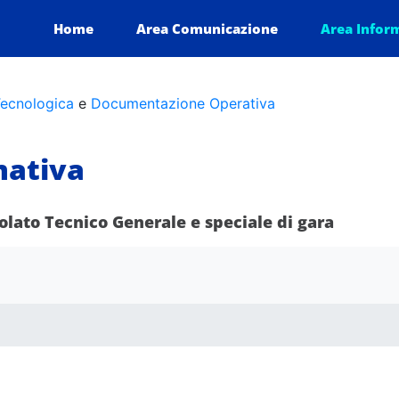
adro Cyber Security 1
Home
Area Comunicazione
Area Infor
ecnologica
e
Documentazione Operativa
ativa
tolato Tecnico Generale e speciale di gara