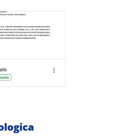
ale
vato
logica