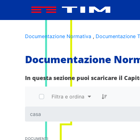
Area Informativa - Accordo Qu
Documentazione Normativa
,
Documentazione T
Documentazione Norm
In questa sezione puoi scaricare il Capi
Filtra e ordina
casa
DOCUMENTI