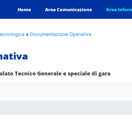
adro Cyber Security 1
Home
Area Comunicazione
Area Infor
ecnologica
e
Documentazione Operativa
ativa
tolato Tecnico Generale e speciale di gara